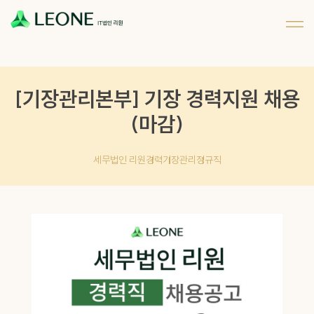
메뉴 건너뛰기
회사 및 계열사 소개
리워너 소개
채용
CI 소개
리원 이야기
지원하기
파트너십
[기장관리본부] 기장 경력지원 채용
(마감)
세무법인 리원
경력
기장관리
정규직