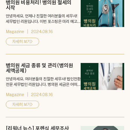
병의원 비용처리! 병의원 절세의
시작
안녕하세요. 언제나 친절한 여러분들의 세무사!
세무법인 리원입니다. 이번 포스팅은 미리 예고해
드린 데로 병의원 절세를 위한 병의원 비용처리에
Magazine
2024.08.16
관한 이야기를 해드리고자 합니다. 병의원을 운영
하시는 원장님 분들은 집중해 주세요. 👉 게시물
자세히 보기
>
바로가기: https://blog.naver.com/kimhyun
0122/223514801599
병의원 세금 종류 및 관리(병의원
세액공제)
안녕하세요. 여러분들의 친절한 세무사! 법인전환
전문 세무법인 리원입니다. 병의원 세금은 어떠한
업종보다도 특성이 두드러지게 나타납니다. 따라
Magazine
2024.08.16
서 전문 세무법인에 빠짐없이 관리 받으셔야 합니
다. 👉 게시물 바로가기: https://blog.naver.c
자세히 보기
>
om/kimhyun0122/223506476079
[리워너 뉴스] 포렌식 세무조사,