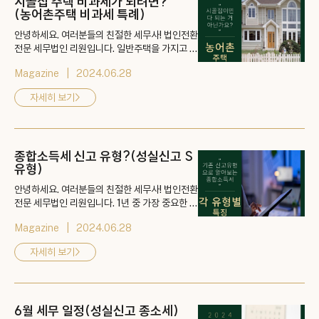
시골집 주택 비과세가 되려면?
(농어촌주택 비과세 특례)
안녕하세요. 여러분들의 친절한 세무사! 법인전환
전문 세무법인 리원입니다. 일반주택을 가지고 계
신 분들 중 농어촌 주택을 사면 일반 주택이 비과
Magazine
2024.06.28
세가 가능하다는 말을 들어보셨을까요? 정말 많
은 분들이 시골집 = 농어촌주택 특례가 가능한 집
자세히 보기
>
으로 생각하시지만 실상은 전혀 다릅니다. 어떻게
해야 비과세 특례를 받을 수 있을까요? 👉 게시
물 바로가기: https://blog.naver.com/kimhy
un0122/223484503434
종합소득세 신고 유형?(성실신고 S
유형)
안녕하세요. 여러분들의 친절한 세무사! 법인전환
전문 세무법인 리원입니다. 1년 중 가장 중요한 세
금! 바로 종합소득세입니다. 근로소득이 있는 직
Magazine
2024.06.28
장인이 신고하는 연말정산과는 달리 이자, 배당,
사업, 근로, 연금, 기타 소득 등 모든 소득에 대하
자세히 보기
>
여 세금을 계산해 5월 말까지 신고 및 납부하여야
하는 세금입니다. 그런데 종종 어떤 사람들은 종
합소득세를 7월 1일까지 납부한다고 합니다. 무
슨 이유에서일까요? 👉 게시물 바로...
6월 세무 일정(성실신고 종소세)