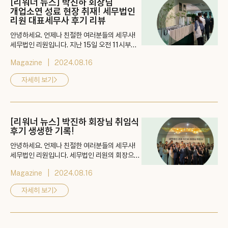
[리워너 뉴스] 박진하 회장님
개업소연 성료 현장 취재! 세무법인
리원 대표세무사 후기 리뷰
안녕하세요. 언제나 친절한 여러분들의 세무사!
세무법인 리원입니다. 지난 15일 오전 11시부터
선릉 테헤란로 200평 규모의 세무법인 리원에서
Magazine
2024.08.16
진행한 뜻깊고 기쁜 행사! 박진하 회장님의 개업
소연 현장을 취재했습니다. 👉 게시물 바로가기:
자세히 보기
>
https://blog.naver.com/kimhyun0122/22
3518086508
[리워너 뉴스] 박진하 회장님 취임식
후기 생생한 기록!
안녕하세요. 언제나 친절한 여러분들의 세무사!
세무법인 리원입니다. 세무법인 리원의 회장으로
서 새로운 출발을 하시는 박진하 회장님의 취임을
Magazine
2024.08.16
기념하는 자리를 마련했습니다. 👉 게시물 바로
가기: https://blog.naver.com/kimhyun012
자세히 보기
>
2/223515852498