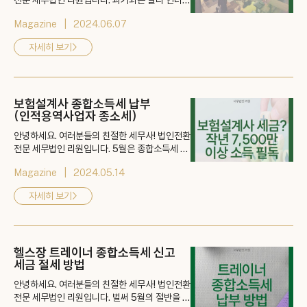
전문 세무법인 리원입니다. 과거와는 달리 인터넷
강의가 활발해지면서 인기 강사분들이 너무나도
Magazine
2024.06.07
많음은 물론, 그분들의 수익도 상상을 초월하는데
요. 모 강사분의 경우에는 무려 1년에 100억 가까
자세히 보기
>
운 수익을 올린다고도 전해졌어요. 그런데! 이런
학원강사 분들의 종합소득세는 어떻게 납부하고
절세는 어떻게 이루어 질까요? 👉 게시물 바로
가기: https://blog.naver.com/kimhyun0...
보험설계사 종합소득세 납부
(인적용역사업자 종소세)
안녕하세요. 여러분들의 친절한 세무사! 법인전환
전문 세무법인 리원입니다. 5월은 종합소득세 납
부의 달! 세무법인 리원도 다양한 업종을 예시로
Magazine
2024.05.14
종합소득세를 설명드리고 있어요. 오늘은 보험설
계사 종합소득세 납부에 대해서 알아보도록 할게
자세히 보기
>
요. 👉 게시물 바로가기: https://blog.naver.c
om/kimhyun0122/223445146746
헬스장 트레이너 종합소득세 신고
세금 절세 방법
안녕하세요. 여러분들의 친절한 세무사! 법인전환
전문 세무법인 리원입니다. 벌써 5월의 절반을 향