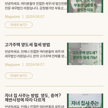
안녕하세요. 여러분들의 친절한 세무사! 법인전환
전문 세무법인 리원입니다. 감정평가란 부동산,
동산을 포함하여 토지, 건물, 기계 기구, 항공기,
Magazine
2024.06.07
선박, 유가증권 등 우형, 무형의 자산에 대한 경제
적 가치를 판단하여 그 경제적 가치를 금액으로
자세히 보기
>
표시하는 업무입니다. 즉, 어떠한 물건을 거래할
때 그 가치가 명확하기 않은 경우, 객관적인 가치
를 정하는 절차가 감정평가입니다. 그렇다면 부동
산을 상속받거나 증여할 때 감정평...
고가주택 양도세 절세 방법
안녕하세요. 언제나 친절한 여러분들의 세무사!
세무법인 리원입니다. 만약 고가주택 전체를 양도
하는 것이 아닌, 일부 토지를 양도하거나 주택의
Magazine
2024.06.07
일부를 양도하는 경우 혹은 일부가 타인의 소유인
경우, 해당 주택의 양도비율 혹은 지분비율로 나
누어 계산한 금액으로 12억을 판단하는 것이 아
자세히 보기
>
니고, 주택 전체의 가격이 12억이 넘으면 일부 양
도 고가주택이 됩니다. 세무법인 리원에서 고가주
택 양도세 절세에 대한 이야기. 바로 ...
자녀 집 사주는 방법. 양도, 증여?
제반사정에 따라 다르게
안녕하세요. 언제나 친절한 여러분들의 세무사!