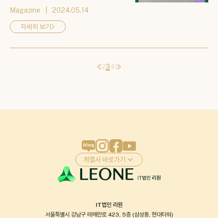
해 달려가고 있는데 종합소득세 신고는 다들 잘
Magazine
2024.05.14
하고 계신가요? 5월부터 종합소득세 신고가 본
격적으로 진행된 만큼, 많은 분들이 종합소득세
자세히 보기
>
신고에 대한 궁금증을 갖고 계실 거라 생각합니
다. 특히나 요즘은 헬스장이나 필라테스, 요가학
원에서 근무하시는 트레이너 분들께 정말 많은 연
락이 오고 있는데요. 이번에는 트레이너로 ...
1
2
3
4
5
계열사 바로가기
IT법인 리원
서울특별시 강남구 테헤란로 423, 5층 (삼성동, 현대타워)