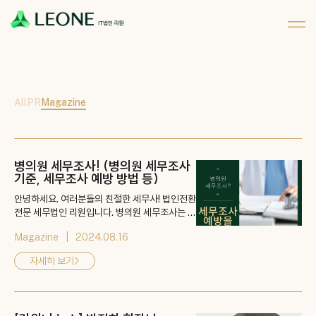
메뉴 건너뛰기
회사 및 계열사 소개
리워너 소개
채용
CI 소개
리원 이야기
지원하기
파트너십
All
PR
Magazine
좋은 솔루션을 넘어 위대한 상생의 가치를
실현하기 위한 리원의 소식을 전합니다.
병의원 세무조사! (병의원 세무조사
기준, 세무조사 예방 방법 등)
안녕하세요. 여러분들의 친절한 세무사! 법인전환
전문 세무법인 리원입니다. 병의원 세무조사는 세
무조사의 vip라고 불립니다. 작년 기사를 보면 세
Magazine
2024.08.16
수 펑크를 메꾸기 위해 비정기 세무조사가 눈에
뜨일 정도로 많아졌다고 할 정도죠. 어떤 기준으
자세히 보기
>
로 나올까요? 예방은 또 어떻게 해야 할까요? 👉
게시물 바로가기: https://blog.naver.com/ki
mhyun0122/223521620501