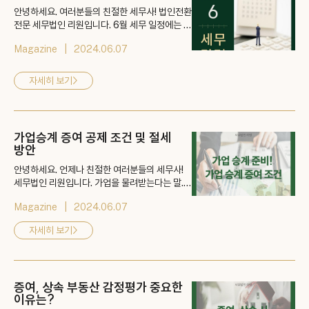
안녕하세요. 여러분들의 친절한 세무사! 법인전환
전문 세무법인 리원입니다. 6월 세무 일정에는 어
떤 중요한 소식들이 있을까요? 결론적으로 말씀
Magazine
2024.06.07
드리면 6월 역시도 5월과 동일하게 종합소득세
신고가 가장 중요합니다. 꽤 많은 내용들을 세무
법인 리원에서 바로 알아보겠습니다. 👉 게시물
자세히 보기
>
바로가기: https://blog.naver.com/kimhyun
0122/223470188219
가업승계 증여 공제 조건 및 절세
방안
안녕하세요. 언제나 친절한 여러분들의 세무사!
세무법인 리원입니다. 가업을 물려받는다는 말.
드라마, 영화에서 흔히 보셨을 것인데요. 연출상
Magazine
2024.06.07
깊게 파고 들지는 않겠지만 가업을 물려받을 때
단순히 주인이 바뀌는 것으로는 안됩니다. 내부에
자세히 보기
>
복잡한 세금 문제들이 산재하기 때문이죠. 가업승
계를 앞두신 분들이라면 꼭 알아야 절세 방법! 가
업승계 공제에 대해서 하나씩 알아보도록 하겠습
니다. 👉 게시물 바로가기: https://bl...
증여, 상속 부동산 감정평가 중요한
이유는?