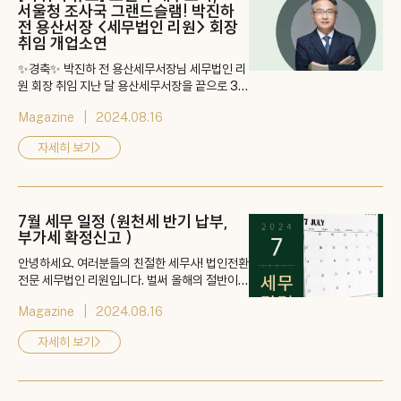
서울청 조사국 그랜드슬램! 박진하
전 용산서장 <세무법인 리원> 회장
취임 개업소연
✨경축✨ 박진하 전 용산세무서장님 세무법인 리
원 회장 취임 지난 달 용산세무서장을 끝으로 36
년간의 공직 생활을 마친 회장님께서 세무법인 리
Magazine
2024.08.16
원과 함께 하시게 되었습니다. 👉 게시물 바로가
기: https://blog.naver.com/kimhyun0122/
자세히 보기
>
223500954230
7월 세무 일정 (원천세 반기 납부,
부가세 확정신고 )
안녕하세요. 여러분들의 친절한 세무사! 법인전환
전문 세무법인 리원입니다. 벌써 올해의 절반이
지나 7월이 되었습니다. 중요한 7월 세무 일정으
Magazine
2024.08.16
로 어떤 소식들이 있을까요? 👉 게시물 바로가
기: https://blog.naver.com/kimhyun0122/
자세히 보기
>
223499686874