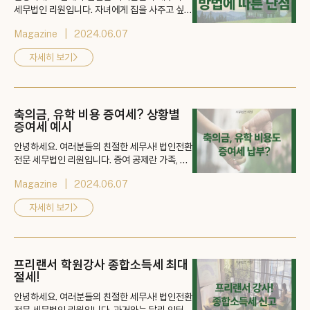
세무법인 리원입니다. 자녀에게 집을 사주고 싶은
부모님들은 양도를 해야 할지, 증여를 해야 할지,
Magazine
2024.06.07
상속을 해야 할지 고민이실 겁니다. 절세가 어려
운 이유는 방법론으로 해결할 수 있는 게 아닌 상
자세히 보기
>
황에 따라 유기적으로 최적화된 방법을 찾아야 하
기 때문입니다. 세무 컨설팅이 필요한 이유입니
다. 단! 모든 방법마다 대략적인 문제들은 유추해
볼 수 있으니 세무법인 리원에서 자...
축의금, 유학 비용 증여세? 상황별
증여세 예시
안녕하세요. 여러분들의 친절한 세무사! 법인전환
전문 세무법인 리원입니다. 증여 공제란 가족, 친
족 간에 증여할 때 일정액을 공제해 주는 것을 말
Magazine
2024.06.07
합니다. 미성년 기준 2천만 원, 성년 기준 5천만
원으로 첫 증여일 후 10년이 지나면 공제 한도가
자세히 보기
>
초기화됩니다. 즉, 다시 증여할 수 있으며 이렇게
조기에 증여하는 것을 사전증여라고 합니다. 그런
데! 결혼할 때 받는 축의금, 유학 비용도 친족에게
돈을 받는 개념인데 이 또한 증...
프리랜서 학원강사 종합소득세 최대
절세!
안녕하세요. 여러분들의 친절한 세무사! 법인전환