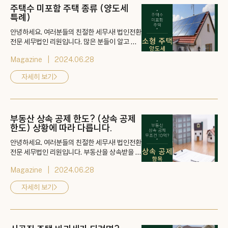
주택수 미포함 주택 종류 (양도세
특례)
안녕하세요. 여러분들의 친절한 세무사! 법인전환
전문 세무법인 리원입니다. 많은 분들이 알고 계
시는 것처럼 1세대 1주택자 분들은 양도세 걱정이
Magazine
2024.06.28
크지 않습니다. 특정 조건만 만족하면 비과세가
가능하고, 고가 주택을 양도한다고 해도 12억 까
자세히 보기
>
지는 비과세가 가능하기 때문입니다. 그렇다면 다
주택자는 비과세가 안될까요? 👉 게시물 바로가
기: https://blog.naver.com/kimhyun0122/
223491883826
부동산 상속 공제 한도? (상속 공제
한도) 상황에 따라 다릅니다.
안녕하세요. 여러분들의 친절한 세무사! 법인전환
전문 세무법인 리원입니다. 부동산을 상속받을 때
상속세를 얼마까지 면제받을 수 있을까요? 결론
Magazine
2024.06.28
부터 말씀드리면 아무도 모릅니다. 상속인이 몇
명인지, 부동산의 가치가 얼마인지, 공제받을 수
자세히 보기
>
있는 항목은 무엇인지 모두 다르기 때문입니다.
👉 게시물 바로가기: https://blog.naver.co
m/kimhyun0122/223486490743