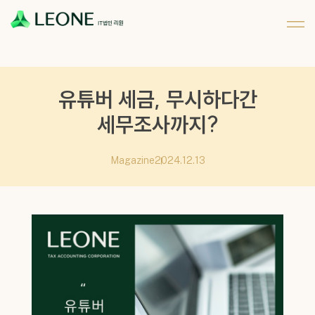
메뉴 건너뛰기
회사 및 계열사 소개
리워너 소개
채용
CI 소개
리원 이야기
지원하기
파트너십
유튜버 세금, 무시하다간
세무조사까지?
Magazine
2024.12.13