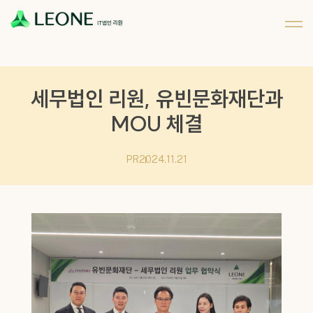
메뉴 건너뛰기
회사 및 계열사 소개
리워너 소개
채용
CI 소개
리원 이야기
지원하기
파트너십
세무법인 리원, 유빈문화재단과
MOU 체결
PR
2024.11.21