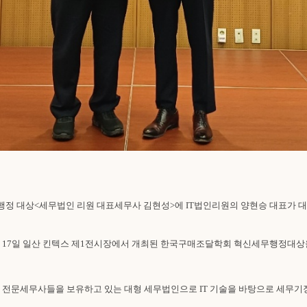
세무행정 대상<세무법인 리원 대표세무사 김현성>에 IT법인리원의 양현승 대표가 대
 17일 일산 킨텍스 제1전시장에서 개최된 한국구매조달학회 혁신세무행정대상
 전문세무사들을 보유하고 있는 대형 세무법인으로 IT 기술을 바탕으로 세무기장