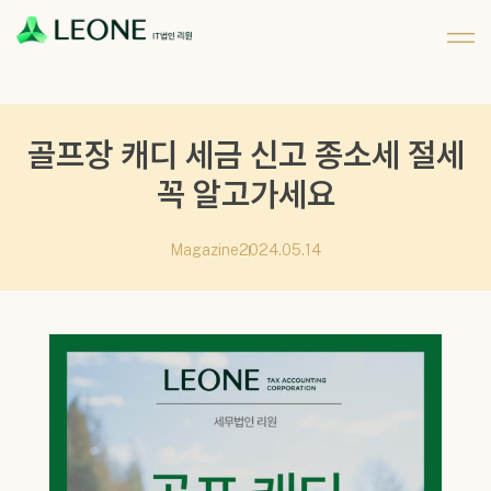
메뉴 건너뛰기
회사 및 계열사 소개
리워너 소개
채용
CI 소개
리원 이야기
지원하기
파트너십
골프장 캐디 세금 신고 종소세 절세
꼭 알고가세요
Magazine
2024.05.14